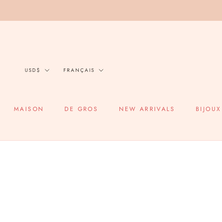
Aller
au
contenu
Devise
Langue
USD$
FRANÇAIS
MAISON
DE GROS
NEW ARRIVALS
BIJOUX
MAISON