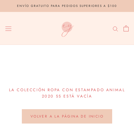
saltar
ENVÍO GRATUITO PARA PEDIDOS SUPERIORES A $100
al
contenido
LA COLECCIÓN ROPA CON ESTAMPADO ANIMAL
2020 SS ESTÁ VACÍA
VOLVER A LA PÁGINA DE INICIO