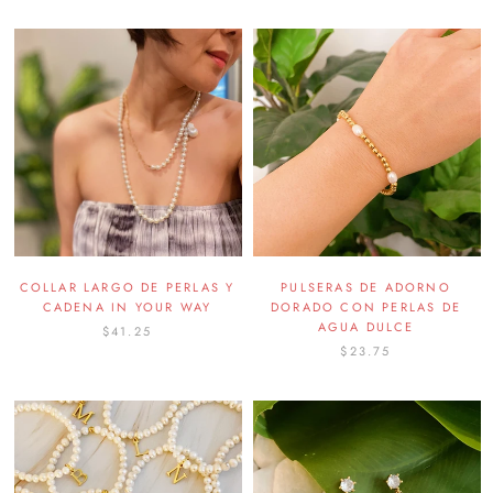
COLLAR LARGO DE PERLAS Y
PULSERAS DE ADORNO
CADENA IN YOUR WAY
DORADO CON PERLAS DE
AGUA DULCE
$41.25
$23.75