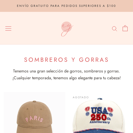
saltar
ENVÍO GRATUITO PARA PEDIDOS SUPERIORES A $100
al
contenido
SOMBREROS Y GORRAS
Tenemos una gran selección de gorros, sombreros y gorras.
¡Cualquier temporada, tenemos algo elegante para tu cabeza!
AGOTADO