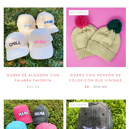
EN VENTA
GORRA DE ALGODÓN CON
GORRO CON POMPÓN DE
PALABRA FAVORITA
COLOR CON DIJE VINTAGE
$31.25
$8
$16.25
EN VENTA