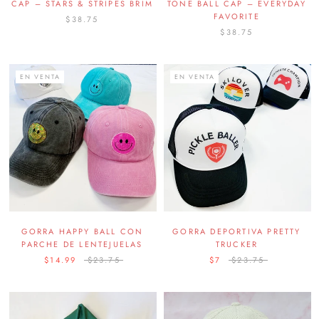
CAP – STARS & STRIPES BRIM
TONE BALL CAP – EVERYDAY
FAVORITE
$38.75
$38.75
EN VENTA
EN VENTA
GORRA HAPPY BALL CON
GORRA DEPORTIVA PRETTY
PARCHE DE LENTEJUELAS
TRUCKER
$14.99
$23.75
$7
$23.75