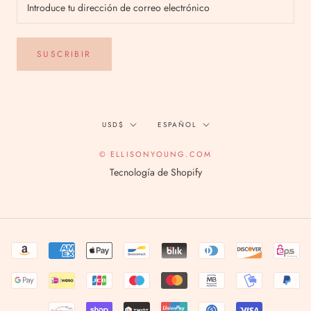
SUSCRIBIR
Divisa
Idioma
USD$
ESPAÑOL
© ELLISONYOUNG.COM
Tecnología de Shopify