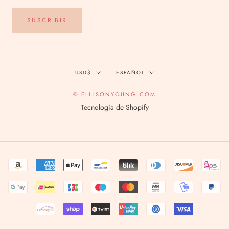
SUSCRIBIR
Divisa
Idioma
USD$
ESPAÑOL
© ELLISONYOUNG.COM
Tecnología de Shopify