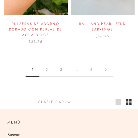
PULSERAS DE ADORNO
BALL AND PEARL STUD
DORADO CON PERLAS DE
EARRINGS
AGUA DULCE
$16.25
$23.75
1
2
3
…
6
CLASIFICAR
MENÚ
Buscar