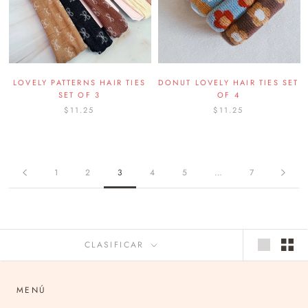
LOVELY PATTERNS HAIR TIES
DONUT LOVELY HAIR TIES SET
SET OF 3
OF 4
$11.25
$11.25
1
2
3
4
5
…
7
CLASIFICAR
MENÚ