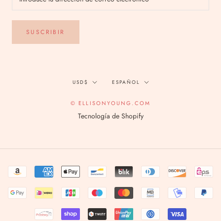
SUSCRIBIR
Divisa
Idioma
USD$
ESPAÑOL
© ELLISONYOUNG.COM
Tecnología de Shopify